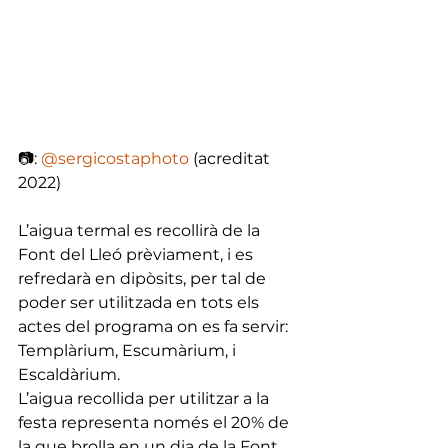
📷: 
@sergicostaphoto
 (acreditat 
2022)
L’aigua termal es recollirà de la 
Font del Lleó prèviament, i es 
refredarà en dipòsits, per tal de 
poder ser utilitzada en tots els 
actes del programa on es fa servir: 
Templàrium, Escumàrium, i 
Escaldàrium. 
L’aigua recollida per utilitzar a la 
festa representa només el 20% de 
la que brolla en un dia de la Font 