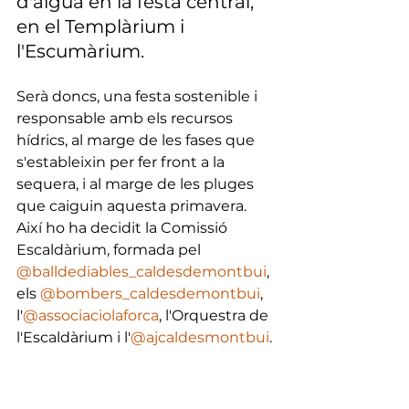
d'aigua en la festa central, 
en el Templàrium i 
l'Escumàrium.
Serà doncs, una festa sostenible i 
responsable amb els recursos 
hídrics, al marge de les fases que 
s'estableixin per fer front a la 
sequera, i al marge de les pluges 
que caiguin aquesta primavera. 
Així ho ha decidit la Comissió 
Escaldàrium, formada pel 
@balldediables_caldesdemontbui
, 
els 
@bombers_caldesdemontbui
, 
l'
@associaciolaforca
, l'Orquestra de 
l'Escaldàrium i l'
@ajcaldesmontbui
.