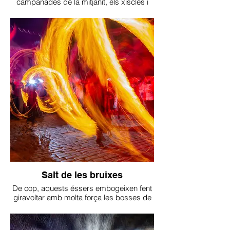
campanades de la mitjanit, els xiscles i
crits d’aquests éssers es senten més
propers...
Salt de les bruixes
De cop, aquests éssers embogeixen fent
giravoltar amb molta força les bosses de
foc, entonant misteriosos càntics i rient
escandalosament.