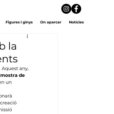
Figures i ginys
On aparcar
Notícies
b la
ents
 Aquest any, 
 mostra de 
en un 
donarà 
 creació 
issió 