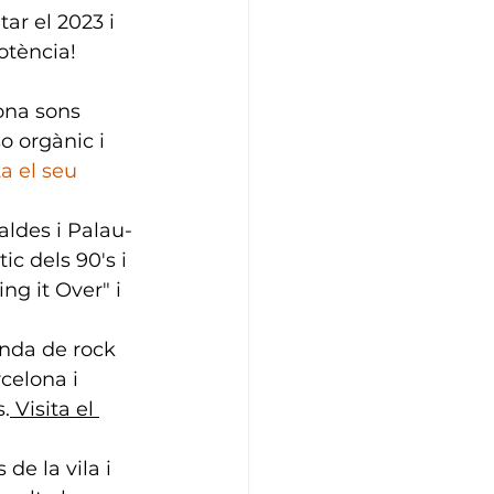
ar el 2023 i 
otència! 
ona sons 
o orgànic i 
ta el seu 
aldes i Palau-
ic dels 90's i 
ing it Over" i 
nda de rock 
celona i 
s.
Visita el 
de la vila i 