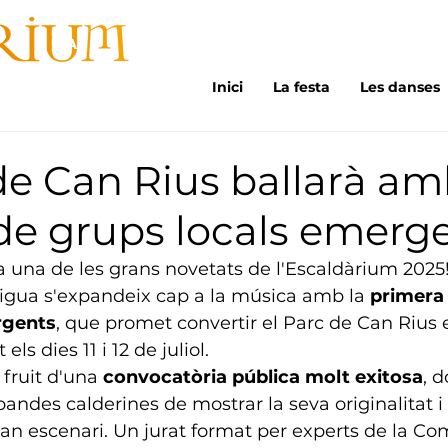
Inici
La festa
Les danses
de Can Rius ballarà am
de grups locals emerg
 una de les grans novetats de l'Escaldàrium 2025!
l'aigua s'expandeix cap a la música amb la 
primera
rgents
, que promet convertir el Parc de Can Rius 
els dies 11 i 12 de juliol.
 fruit d'una 
convocatòria pública molt exitosa
, 
 bandes calderines de mostrar la seva originalitat i
an escenari. Un jurat format per experts de la Com