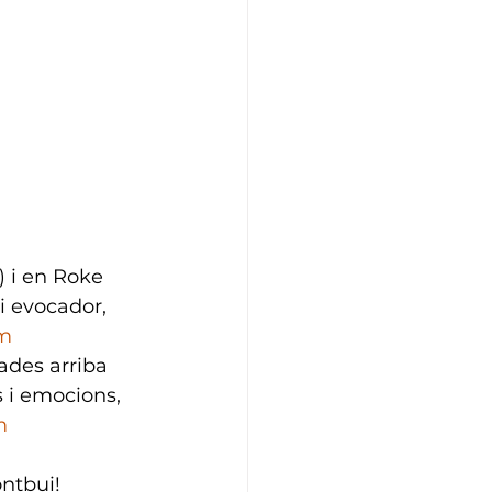
) i en Roke 
i evocador, 
am
des arriba 
 i emocions, 
m
ntbui! 