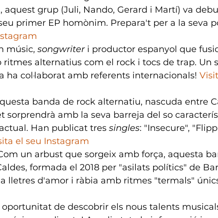
, aquest grup (Juli, Nando, Gerard i Martí) va debut
 seu primer EP homònim. Prepara't per a la seva p
Instagram
n músic, 
songwriter
 i productor espanyol que fusi
ritmes alternatius com el rock i tocs de trap. Un s
a ha col·laborat amb referents internacionals! 
Visi
questa banda de rock alternatiu, nascuda entre C
 et sorprendrà amb la seva barreja del so característ
actual. Han publicat tres 
singles
: "Insecure", "Flipp
sita el seu Instagram
Com un arbust que sorgeix amb força, aquesta ba
aldes, formada el 2018 per "asilats polítics" de Bar
ja lletres d'amor i ràbia amb ritmes "termals" únic
oportunitat de descobrir els nous talents musicals 