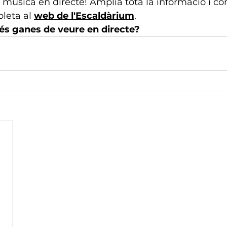
 música en directe! Amplia tota la informació i con
eta al 
web de l'Escaldàrium
.
és ganes de veure en directe?