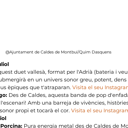
@Ajuntament de Caldes de Montbui/Quim Dasquens
liol
quest duet vallesà, format per l'Adrià (bateria i veu
 submergirà en un univers sonor greu, potent, dens 
us èpiques que t'atraparan.
Visita el seu Instagr
go:
 Des de Caldes, aquesta banda de pop d'enfada
l'escenari! Amb una barreja de vivències, històries
sonor propi et tocarà el cor. 
Visita el seu Instagra
iol
 Porcina:
 Pura energia metal des de Caldes de Mo