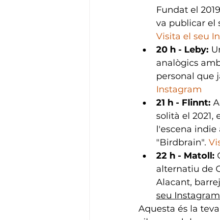
Fundat el 2019
va publicar el
Visita el seu 
20 h - Leby:
 U
analògics amb 
personal que j
Instagram
21 h - Flinnt:
 A
solità el 2021,
l'escena indie 
"Birdbrain". 
Vi
22 h - Matoll:
 
alternatiu de C
Alacant, barre
seu Instagram
Aquesta és la teva 