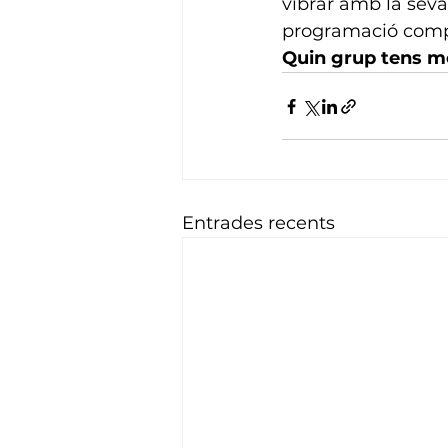
vibrar amb la seva
programació compl
Quin grup tens m
Entrades recents