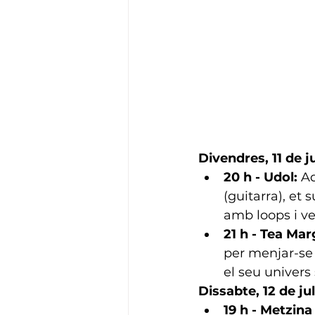
Divendres, 11 de ju
20 h - Udol:
 A
(guitarra), et
amb loops i ve
21 h - Tea Mar
per menjar-se 
el seu univers 
Dissabte, 12 de jul
19 h - Metzina