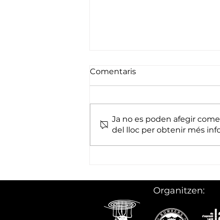
Comentaris
Ja no es poden afegir come
del lloc per obtenir més inf
Requisits de participació i
inscripcions pels concerts
de grups locals a
l’Escaldàrium 2025
Organitzen: