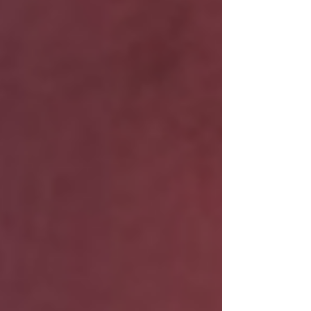
fer-la més moderna, accessible i sostenible.