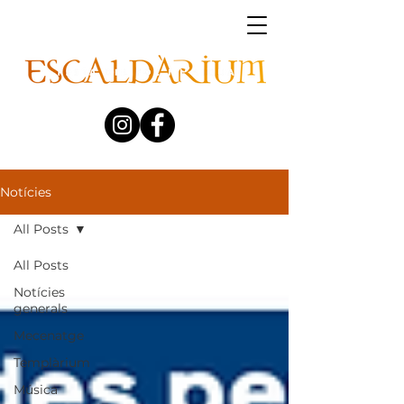
Notícies
All Posts
All Posts
Notícies
generals
Mecenatge
Templàrium
Música