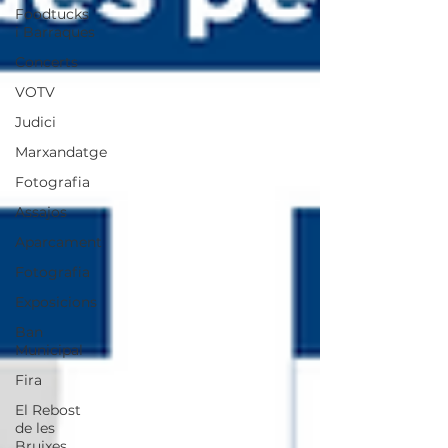
Foodtucks
i Barraques
Concerts
VOTV
Judici
Marxandatge
Fotografia
Assajos
Aparcament
Fotografia
Exposicions
Ban
Municipal
Fira
El Rebost
de les
Bruixes