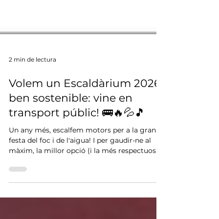
2 min de lectura
Volem un Escaldàrium 2026
ben sostenible: vine en
transport públic! 🚌🔥💦🎵
Un any més, escalfem motors per a la gran
festa del foc i de l'aigua! I per gaudir-ne al
màxim, la millor opció (i la més respectuosa
amb el nostre entorn) és apostar pel
transport públic o compartir cotxe per venir
a Caldes de Montbui. Caldes està
transformant la seva estació d'autobusos per