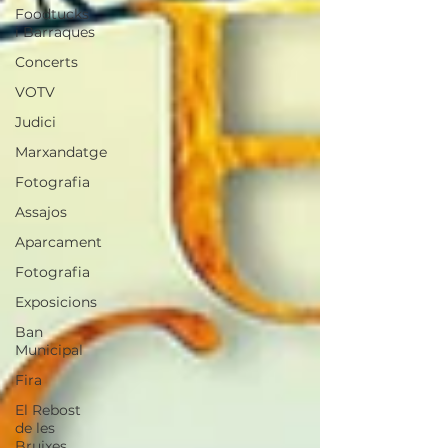
Foodtucks
i Barraques
Concerts
VOTV
Judici
Marxandatge
Fotografia
Assajos
Aparcament
Fotografia
Exposicions
Ban
Municipal
Fira
El Rebost
de les
Bruixes