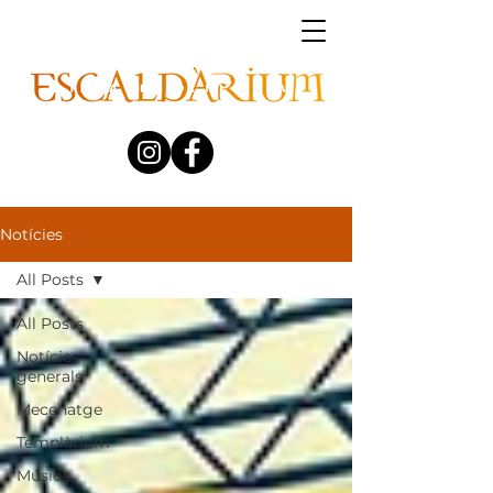
Notícies
All Posts
All Posts
Notícies
generals
Mecenatge
Templàrium
Música