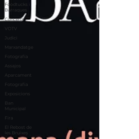
Foodtucks i
Barraques
Concerts
VOTV
Judici
Marxandatge
Fotografia
Assajos
Aparcament
Fotografia
Exposicions
Ban
Municipal
Fira
El Rebost de
les Bruixes