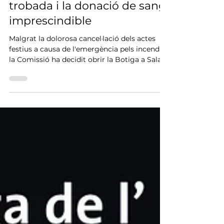
Botiga com a punt de
trobada i la donació de sang,
imprescindible
Malgrat la dolorosa cancel·lació dels actes
festius a causa de l'emergència pels incendis,
la Comissió ha decidit obrir la Botiga a Sala
Delger i mantindrà la campanya a Les Cases
dels Mestres aquest cap de setmana.