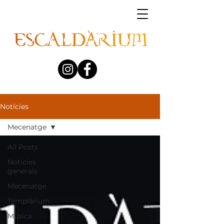
Notícies
Mecenatge
All Posts
Notícies
generals
Mecenatge
Templàrium
Música