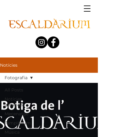
Notícies
Fotografia
All Posts
Notícies
generals
Mecenatge
Templàrium
Música