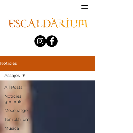
Notícies
Assajos
All Posts
Notícies
generals
Mecenatge
Templàrium
Música