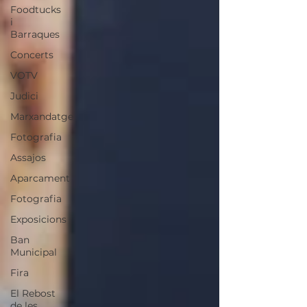
Foodtucks
i
Barraques
Concerts
VOTV
Judici
Marxandatge
Fotografia
Assajos
Aparcament
Fotografia
Exposicions
Ban
Municipal
Fira
El Rebost
de les