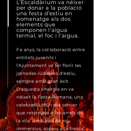
L’Escaldàrium va néixer
per donar a la població
una festa d’estiu en
homenatge als dos
elements que
componen l’aigua
termal, el foc i l’aigua.
Fa anys, la col·laboració entre
entitats juvenils i
l'Ajuntament va fer florir les
jornades lúdiques d'estiu,
sempre amb gran èxit.
D'aquesta sinergia en va
néixer la Festa Romana, una
celebració d'un dia sencer
que retornava a les arrels de
la vila. Amb jocs de rol
immersius, sopars a la fresca,