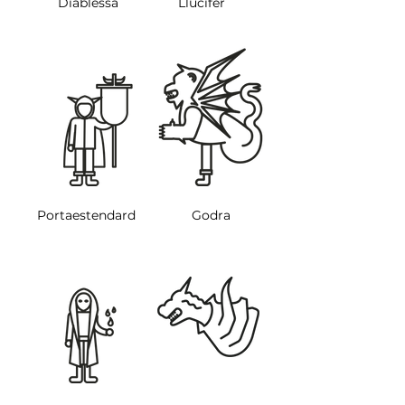
Diablessa
Llucifer
Portaestendard
Godra