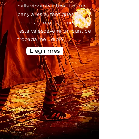
balls vibrants i, fins i tot, un
bany a les autèntiques
termes romanes, aquesta
festa va esdevenir un punt de
trobada ineludible.
Llegir més