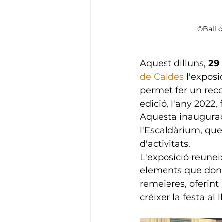
©Ball d
Aquest dilluns, 
29
de Caldes
 l'exposi
permet fer un reco
edició, l'any 2022,
Aquesta inaugurac
l'Escaldàrium, qu
d'activitats.
L'exposició reunei
elements que donen
remeieres, oferint
créixer la festa al 