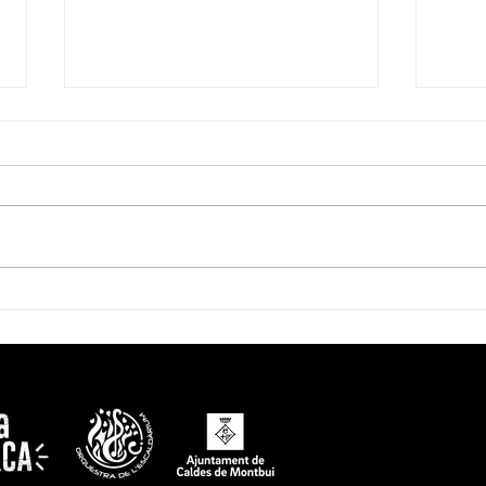
Templàrium! Un primer
Temp
cap de setmana
de l
d'Escaldàrium vibrant!