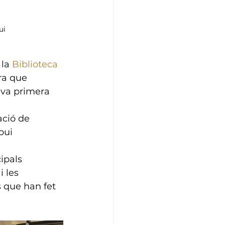
ui
la 
Biblioteca 
ra que 
eva primera 
ció de 
bui 
ipals 
 les 
 que han fet 