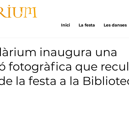
Inici
La festa
Les danses
làrium inaugura una
ó fotogràfica que recull
de la festa a la Bibliot