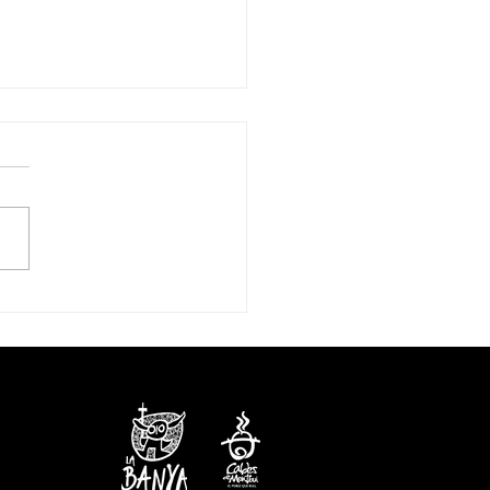
làrium, la preqüela
'Escaldàrium