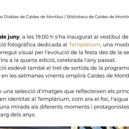
e Diables de Caldes de Montbui / Biblioteca de Caldes de Montb
 de juny
, a les 19.00 h s'ha inaugurat al vestíbul de 
ció fotogràfica dedicada al 
Templàrium
, una most
rregut visual per l'evolució de la festa des de la s
 fins a la quarta edició, celebrada l'any passat.
ió esdevé també el tret de sortida de la programa
e en les setmanes vinents omplirà Caldes de Mont
x una selecció d'imatges que reflecteixen els princ
 identitat al Templàrium, com ara el foc, l'aigua i
 una mirada als diferents moments i protagonistes
llarg dels anys.