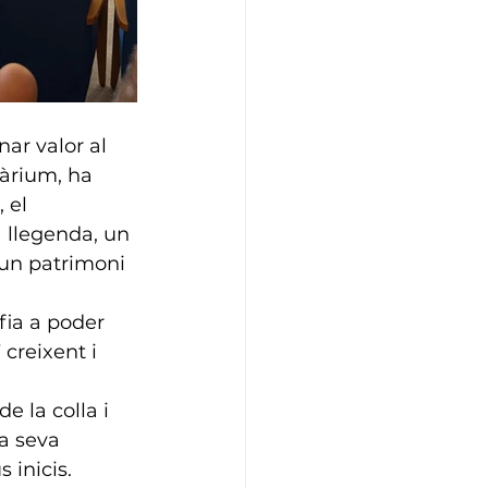
ar valor al 
dàrium, ha 
 el 
 llegenda, un 
'un patrimoni 
fia a poder 
creixent i 
de la colla i 
a seva 
inicis.