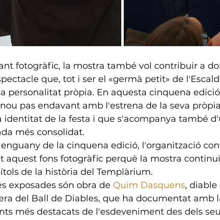
ant fotogràfic, la mostra també vol contribuir a don
ectacle que, tot i ser el «germà petit» de l'Escal
a personalitat pròpia. En aquesta cinquena edició,
nou pas endavant amb l'estrena de la seva pròpia
la identitat de la festa i que s'acompanya també d
da més consolidat.
enguany de la cinquena edició, l'organització con
 aquest fons fotogràfic perquè la mostra continuï 
ítols de la història del Templàrium.
ies exposades són obra de 
Quim Dasquens
, diable 
lera del Ball de Diables, que ha documentat amb l
s més destacats de l'esdeveniment des dels seus 