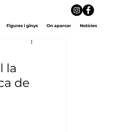
Figures i ginys
On aparcar
Notícies
 la
eca de