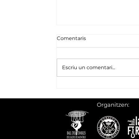
Comentaris
Escriu un comentari...
Quatre anys de foc, aigua i
música: el Templàrium
celebra la 5a edició amb
Organitzen:
una retrospectiva
fotogràfica