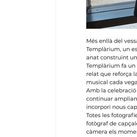
Més enllà del vess
Templàrium, un esp
anat construint un
Templàrium fa un 
relat que reforça 
musical cada vega
Amb la celebració 
continuar ampliant
incorpori nous cap
Totes les fotograf
fotògraf de capça
càmera els moment